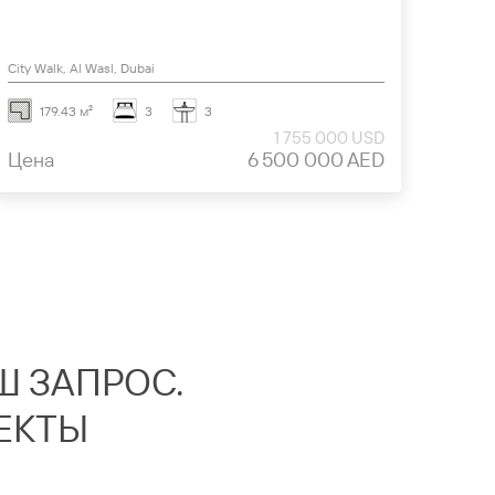
City Walk, Al Wasl, Dubai
Dubai 
179.43 м²
3
3
17
1 755 000 USD
Цена
6 500 000 AED
Цен
 ЗАПРОС.
ЕКТЫ