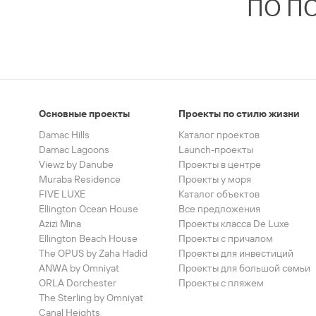
ПО П
Основные проекты
Проекты по стилю жизни
Damac Hills
Каталог проектов
Damac Lagoons
Launch-проекты
Viewz by Danube
Проекты в центре
Muraba Residence
Проекты у моря
FIVE LUXE
Каталог объектов
Ellington Ocean House
Все предложения
Azizi Mina
Проекты класса De Luxe
Ellington Beach House
Проекты с причалом
The OPUS by Zaha Hadid
Проекты для инвестиций
ANWA by Omniyat
Проекты для большой семьи
ORLA Dorchester
Проекты с пляжем
The Sterling by Omniyat
Canal Heights