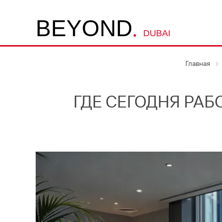
.
B
E
Y
O
N
D
DUBAI
Главная
ГДЕ СЕГОДНЯ РАБ