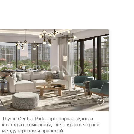
Thyme Central Park - просторная видовая
Act O
квартира в комьюнити, где стираются грани
вели
между городом и природой.
фонт