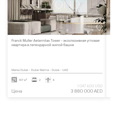
Franck Muller Aeternitas Tower - эксклюзивная угловая
Ви
квартира в легендарной жилой башне
Al
Marsa Dubai - Dubai Marina - Dubai - UAE
Al
147 м²
2
4
1 047 600 USD
Цена
3 880 000 AED
Ц