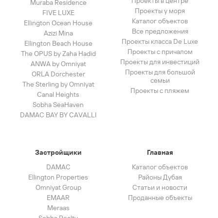
Проекты в центре
Muraba Residence
Проекты у моря
FIVE LUXE
Каталог объектов
Ellington Ocean House
Все предложения
Azizi Mina
Проекты класса De Luxe
Ellington Beach House
Проекты с причалом
The OPUS by Zaha Hadid
Проекты для инвестиций
ANWA by Omniyat
Проекты для большой
ORLA Dorchester
семьи
The Sterling by Omniyat
Проекты с пляжем
Canal Heights
Sobha SeaHaven
DAMAC BAY BY CAVALLI
Застройщики
Главная
DAMAC
Каталог объектов
Ellington Properties
Районы Дубая
Omniyat Group
Статьи и новости
EMAAR
Проданные объекты
Meraas