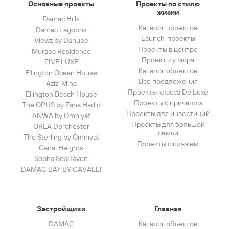
Основные проекты
Проекты по стилю
жизни
Damac Hills
Каталог проектов
Damac Lagoons
Launch-проекты
Viewz by Danube
Проекты в центре
Muraba Residence
Проекты у моря
FIVE LUXE
Каталог объектов
Ellington Ocean House
Все предложения
Azizi Mina
Проекты класса De Luxe
Ellington Beach House
Проекты с причалом
The OPUS by Zaha Hadid
Проекты для инвестиций
ANWA by Omniyat
Проекты для большой
ORLA Dorchester
семьи
The Sterling by Omniyat
Проекты с пляжем
Canal Heights
Sobha SeaHaven
DAMAC BAY BY CAVALLI
Застройщики
Главная
DAMAC
Каталог объектов