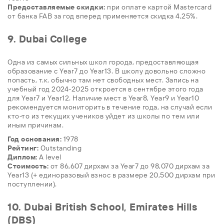
Предоставляемые скидки:
при оплате картой Mastercard
от банка FAB за год вперед применяется скидка 4,25%.
9. Dubai College
Одна из самых сильных школ города, предоставляющая
образование с Year7 до Year13. В школу довольно сложно
попасть, т.к. обычно там нет свободных мест. Запись на
учебный год 2024-2025 откроется в сентябре этого года
для Year7 и Year12. Наличие мест в Year8, Year9 и Year10
рекомендуется мониторить в течение года, на случай если
кто-то из текущих учеников уйдет из школы по тем или
иным причинам.
Год основания:
1978
Рейтинг:
Outstanding
Диплом:
A level
Стоимость:
от 86,607 дирхам за Year7 до 98,070 дирхам за
Year13 (+ единоразовый взнос в размере 20,500 дирхам при
поступлении).
10. Dubai British School, Emirates Hills
(DBS)