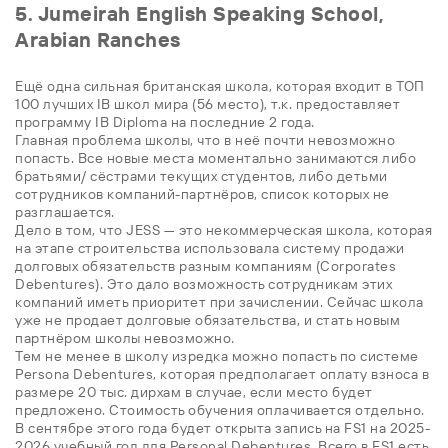
5. Jumeirah English Speaking School,
Arabian Ranches
Ещё одна сильная британская школа, которая входит в ТОП
100 лучших IB школ мира (56 место), т.к. предоставляет
программу IB Diploma на последние 2 года.
Главная проблема школы, что в неё почти невозможно
попасть. Все новые места моментально занимаются либо
братьями/ сёстрами текущих студентов, либо детьми
сотрудников компаний-партнёров, список которых не
разглашается.
Дело в том, что JESS — это некоммерческая школа, которая
на этапе строительства использовала систему продажи
долговых обязательств разным компаниям (Corporates
Debentures). Это дало возможность сотрудникам этих
компаний иметь приоритет при зачислении. Сейчас школа
уже не продает долговые обязательства, и стать новым
партнёром школы невозможно.
Тем не менее в школу изредка можно попасть по системе
Persona Debentures, которая предполагает оплату взноса в
размере 20 тыс. дирхам в случае, если место будет
предложено. Стоимость обучения оплачивается отдельно.
В сентябре этого года будет открыта запись на FS1 на 2025-
2026 учебный год для Personal Debentures. Всего в FS1 есть