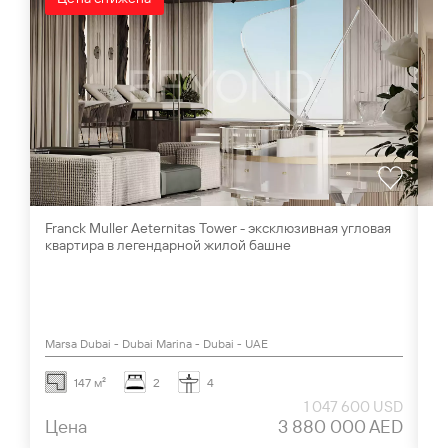
Franck Muller Aeternitas Tower - эксклюзивная угловая
Ви
квартира в легендарной жилой башне
Al
Marsa Dubai - Dubai Marina - Dubai - UAE
Al
147 м²
2
4
1 047 600 USD
Цена
3 880 000 AED
Ц