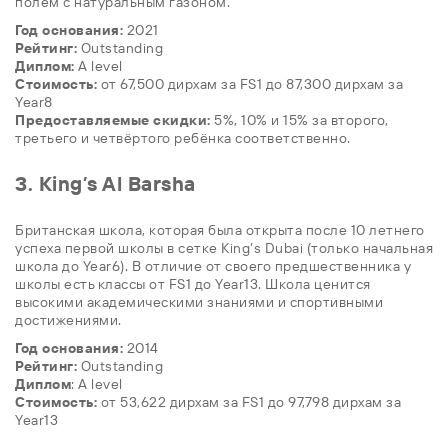
полем с натуральным газоном.
Год основания:
2021
Рейтинг:
Outstanding
Диплом:
A level
Стоимость:
от 67,500 дирхам за FS1 до 87,300 дирхам за
Year8
Предоставляемые скидки:
5%, 10% и 15% за второго,
третьего и четвёртого ребёнка соответственно.
3. King’s Al Barsha
Британская школа, которая была открыта после 10 летнего
успеха первой школы в сетке King’s Dubai (только начальная
школа до Year6). В отличие от своего предшественника у
школы есть классы от FS1 до Year13. Школа ценится
высокими академическими знаниями и спортивными
достижениями.
Год основания:
2014
Рейтинг:
Outstanding
Диплом
: A level
Стоимость:
от 53,622 дирхам за FS1 до 97,798 дирхам за
Year13