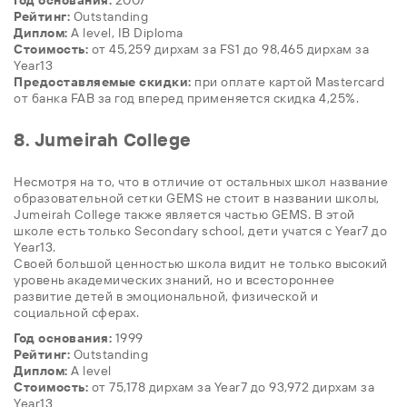
Год основания:
2007
Рейтинг:
Outstanding
Диплом:
A level, IB Diploma
Стоимость:
от 45,259 дирхам за FS1 до 98,465 дирхам за
Year13
Предоставляемые скидки:
при оплате картой Mastercard
от банка FAB за год вперед применяется скидка 4,25%.
8. Jumeirah College
Несмотря на то, что в отличие от остальных школ название
образовательной сетки GEMS не стоит в названии школы,
Jumeirah College также является частью GEMS. В этой
школе есть только Secondary school, дети учатся с Year7 до
Year13.
Своей большой ценностью школа видит не только высокий
уровень академических знаний, но и всестороннее
развитие детей в эмоциональной, физической и
социальной сферах.
Год основания:
1999
Рейтинг:
Outstanding
Диплом:
A level
Стоимость:
от 75,178 дирхам за Year7 до 93,972 дирхам за
Year13