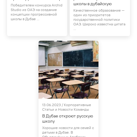
школы в дубайскую
Победителем конкурса Archid
Studio из ОАЭ на создание
Качественное образование —
концепции прогрессивной
один из приоритетов
школы в Дубае ...
государственной политики
ОАЭ. Широко известна цитата
...
Статьи и Новости
13.06.2023 / Корпоративные
Статьи и Новости Команды
В Дубае откроют русскую
школу
Хорошие новости для семей с
детьми в Дубае. В
Объединённых Арабских