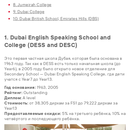
8. Jumeirah College
9. Dubai College
10. Dubai British School, Emirates Hills (DBS)
1. Dubai English Speaking School and
College (DESS and DESC)
Это первая частная школа Дубая, которая была основана в
1963 году. Так как в DESS есть только начальная школа (до
Year6), в 2005 году было открыто новое отделение для
Secondary School — Dubai English Speaking College, где дети
учатся с Year7 до Year13.
Год основания:
1963, 2005
Рейтинг:
Outstanding
Диплом:
A level
Стоимость:
от 38,305 дирхам за FS1 до 79,222 дирхам за
Year13
Предоставляемые скидки:
5% на третьего ребёнка, 10% на
четвёртого и последующего ребёнка.