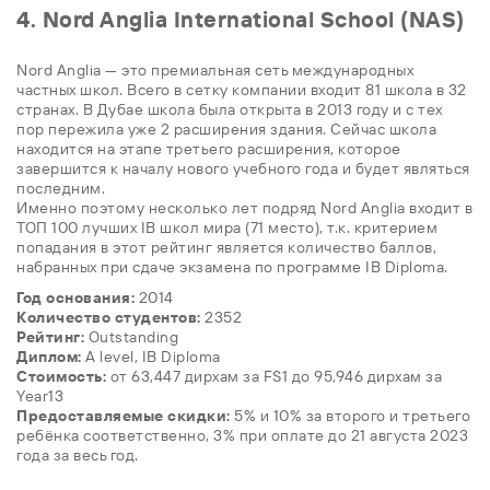
4. Nord Anglia International School (NAS)
Nord Anglia — это премиальная сеть международных
частных школ. Всего в сетку компании входит 81 школа в 32
странах. В Дубае школа была открыта в 2013 году и с тех
пор пережила уже 2 расширения здания. Сейчас школа
находится на этапе третьего расширения, которое
завершится к началу нового учебного года и будет являться
последним.
Именно поэтому несколько лет подряд Nord Anglia входит в
ТОП 100 лучших IB школ мира (71 место), т.к. критерием
попадания в этот рейтинг является количество баллов,
набранных при сдаче экзамена по программе IB Diploma.
Год основания:
2014
Количество студентов:
2352
Рейтинг:
Outstanding
Диплом:
A level, IB Diploma
Стоимость:
от 63,447 дирхам за FS1 до 95,946 дирхам за
Year13
Предоставляемые скидки:
5% и 10% за второго и третьего
ребёнка соответственно, 3% при оплате до 21 августа 2023
года за весь год.