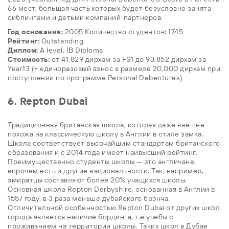
66 мест, большая часть которых будет безусловно занята
сиблингами и детьми компаний-партнеров.
Год основания:
2005 Количество студентов: 1745
Рейтинг:
Outstanding
Диплом:
A level, IB Diploma
Стоимость:
от 41,829 дирхам за FS1 до 93,852 дирхам за
Year13 (+ единоразовый взнос в размере 20,000 дирхам при
поступлении по программе Personal Debentures)
6. Repton Dubai
Традиционная британская школа, которая даже внешне
похожа на классическую школу в Англии в стиле замка.
Школа соответствует высочайшим стандартам британского
образования и с 2014 года имеет наивысший рейтинг.
Преимущественно студенты школы — это англичане,
впрочем есть и другие национальности. Так, например,
эмиратцы составляют более 20% учащихся школы.
Основная школа Repton Derbyshire, основанная в Англии в
1557 году, в 3 раза меньше дубайского брэнча.
Отличительной особенностью Repton Dubai от других школ
города является наличие бординга, т.е учебы с
проживанием на территории школы. Таких школ в Дубае