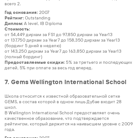
всего 2.
Год основания:
2007
Рейтинг:
Outstanding
Диплом:
A level, IB Diploma
Стоимость:
от 54,449 дирхам за FS1 до 97,850 дирхам за Year13
от 137,750 дирхам за Year7 до 158,350 дирхам за Year13
(бординг 5 дней в неделю)
от 143,250 дирхам за Year7 до 163,850 дирхам за Year13
(полный бординг)
Предоставляемые скидки:
5% за третьего и последующих
детей, 5% при оплате за весь год вперед.
7. Gems Wellington International School
Школа относится к известной образовательной сетке
GEMS, в состав которой в одном лишь Дубае входит 28
школ.
В Wellington International School предоставляет очень
качественное образование, что подтверждается
рейтингом, который держится на наивысшем уровне с 2009
года.