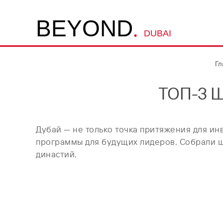
.
B
E
Y
O
N
D
DUBAI
Гл
ТОП-3 
Дубай — не только точка притяжения для ин
программы для будущих лидеров. Собрали ш
династий.