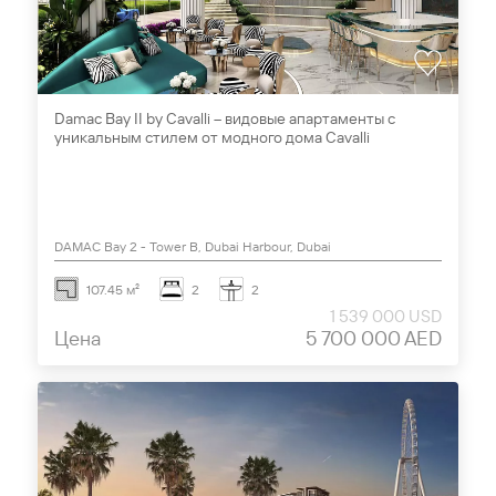
Damac Bay II by Cavalli – видовые апартаменты с
уникальным стилем от модного дома Cavalli
DAMAC Bay 2 - Tower B, Dubai Harbour, Dubai
107.45 м²
2
2
1 539 000 USD
Цена
5 700 000 AED