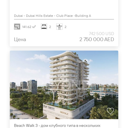
Dubai - Dubai Hills Estate - Club Place -Building А
141.62 м²
2
2
742 500 USD
Цена
2 750 000 AED
Beach Walk 3 - дом клубного типа в нескольких