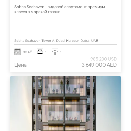
Sobha Seahaven - видовой апартамент премиум-
класса в морской гавани
Sobha Seahaven Tower A, Dubai Harbour, Dubai, UAE
80 м²
1
1
985 230 USD
Цена
3 649 000 AED