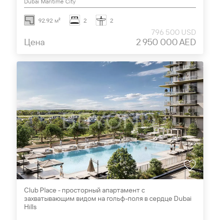
Dubai Maritime City
92.92 м²
2
2
796 500 USD
Цена
2 950 000 AED
Club Place - просторный апартамент с
захватывающим видом на гольф-поля в сердце Dubai
Hills