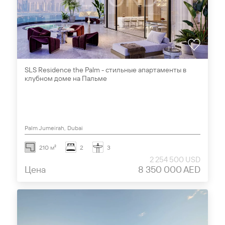
SLS Residence the Palm - стильные апартаменты в
клубном доме на Пальме
Palm Jumeirah, Dubai
210 м²
2
3
2 254 500 USD
Цена
8 350 000 AED