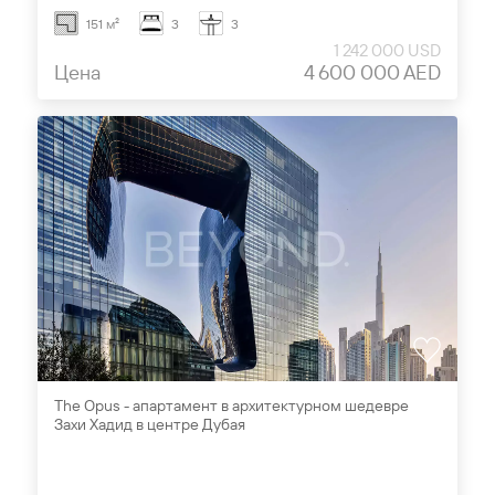
151 м²
3
3
1 242 000 USD
Цена
4 600 000 AED
The Opus - апартамент в архитектурном шедевре
Захи Хадид в центре Дубая