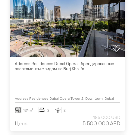
Address Residences Dubai Opera - брендированные
апартаменты с видом на Burj Khalifa
Address Residences Dubai Opera Tower 2, Downtown, Dubai
124 м²
2
2
1 485 000 USD
Цена
5 500 000 AED