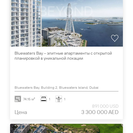
Bluewaters Bay – элитные апартаменты с открытой
планировкой в уникальной локации
Bluewaters Bay, Building 2, Bluewaters Island, Dubai
74.15 м²
1
1
891 000 USD
Цена
3 300 000 AED