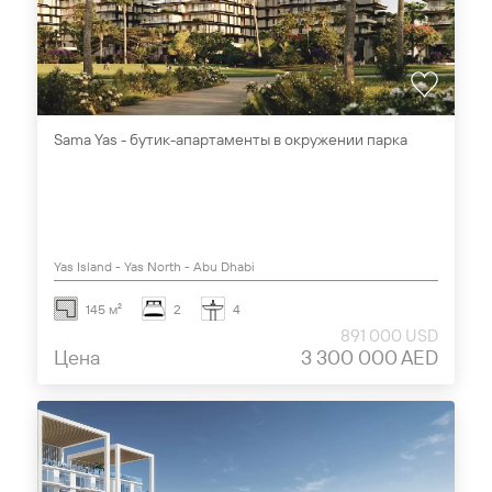
Sama Yas - бутик-апартаменты в окружении парка
Yas Island - Yas North - Abu Dhabi
145 м²
2
4
891 000 USD
Цена
3 300 000 AED