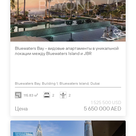
Bluewaters Bay – видовые апартаменты в уникальной
локации между Bluewaters Island и JBR
Bluewaters Bay, Building 1, Bluewaters Island, Dubai
115.83 м²
2
2
1 525 500 USD
Цена
5 650 000 AED