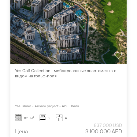
Yas Golf Collection - меблированные апартаменты с
видом на гольф-поля
Yas Island - Ansam project - Abu Dhabi
185 м²
2
4
837 000 USD
Цена
3 100 000 AED