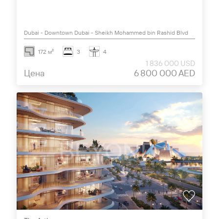
Dubai - Downtown Dubai - Sheikh Mohammed bin Rashid Blvd
172 м²
3
4
1 836 000 USD
Цена
6 800 000 AED