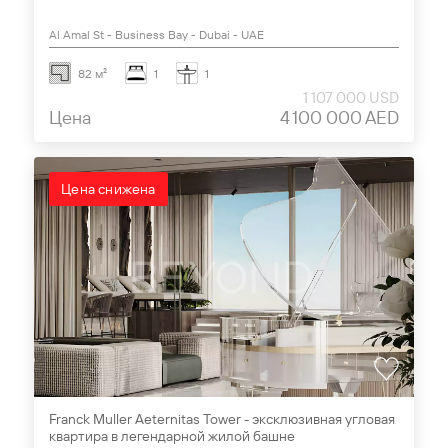
Al Amal St - Business Bay - Dubai - UAE
82 м²
1
1
1 107 000 USD
Цена
4 100 000 AED
Цена снижена
Franck Muller Aeternitas Tower - эксклюзивная угловая
квартира в легендарной жилой башне