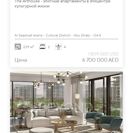
The Arthouse - элитные апартаменты в эпицентре
культурной жизни
Al Saadiyat Island - Cultural District - Abu Dhabi - ОАЭ
229 м²
2
4
1 809 000 USD
Цена
6 700 000 AED