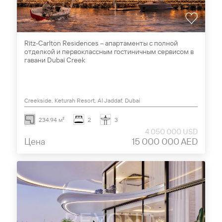
Ritz-Carlton Residences – апартаменты с полной
отделкой и первоклассным гостиничным сервисом в
гавани Dubai Creek
Creekside, Keturah Resort, Al Jaddaf, Dubai
234.94 м²
2
3
4 050 000 USD
Цена
15 000 000 AED