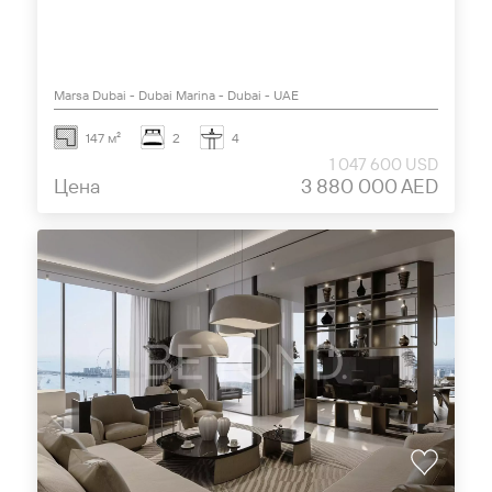
Marsa Dubai - Dubai Marina - Dubai - UAE
147 м²
2
4
1 047 600 USD
Цена
3 880 000 AED