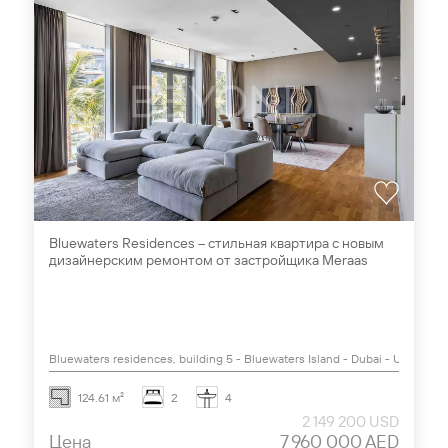
Bluewaters Residences – стильная квартира с новым
дизайнерским ремонтом от застройщика Meraas
Bluewaters residences, building 5 - Bluewaters Island - Dubai - UAE
124.61 м²
2
4
2 149 200 USD
Цена
7 960 000 AED