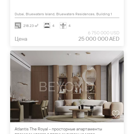
Dubai, Bluewaters Island, Bluewaters Residences, Building 1
218.23 м²
4
4
6 750 000 USD
Цена
25 000 000 AED
Atlantis The Royal – просторные апартаменты