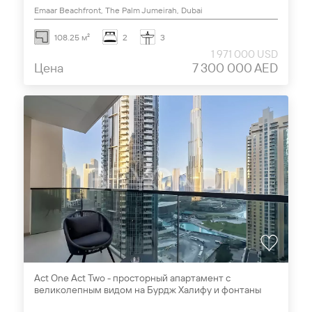
Emaar Beachfront, The Palm Jumeirah, Dubai
108.25 м²
2
3
1 971 000 USD
Цена
7 300 000 AED
Act One Act Two - просторный апартамент с
великолепным видом на Бурдж Халифу и фонтаны