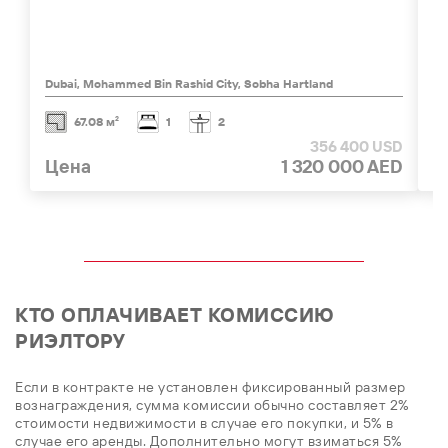
Dubai, Mohammed Bin Rashid City, Sobha Hartland
1 
67.08 м²
1
2
356 400 USD
Цена
1 320 000 AED
Ц
КТО ОПЛАЧИВАЕТ КОМИССИЮ
РИЭЛТОРУ
Если в контракте не установлен фиксированный размер
вознаграждения, сумма комиссии обычно составляет 2%
стоимости недвижимости в случае его покупки, и 5% в
случае его аренды. Дополнительно могут взиматься 5%