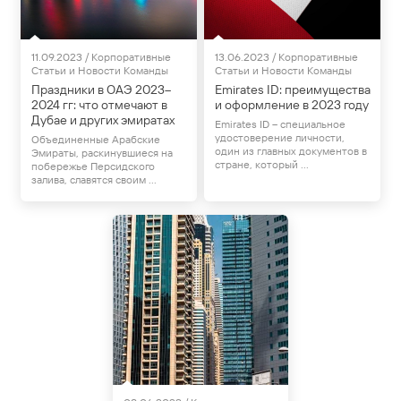
Статьи и Новости
Статьи и Новости
11.09.2023 / Корпоративные
13.06.2023 / Корпоративные
Статьи и Новости Команды
Статьи и Новости Команды
Праздники в ОАЭ 2023–
Emirates ID: преимущества
2024 гг: что отмечают в
и оформление в 2023 году
Дубае и других эмиратах
Emirates ID – специальное
удостоверение личности,
Объединенные Арабские
один из главных документов в
Эмираты, раскинувшиеся на
стране, который ...
побережье Персидского
залива, славятся своим ...
Статьи и Новости