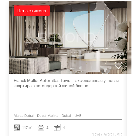
Цена снижена
Franck Muller Aeternitas Tower - эксклюзивная угловая
Ви
квартира в легендарной жилой башне
Al
Marsa Dubai - Dubai Marina - Dubai - UAE
Al
147 м²
2
4
1 047 600 USD