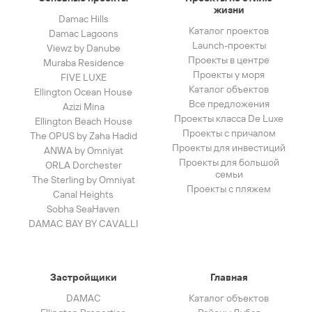
жизни
Damac Hills
Каталог проектов
Damac Lagoons
Launch-проекты
Viewz by Danube
Проекты в центре
Muraba Residence
Проекты у моря
FIVE LUXE
Каталог объектов
Ellington Ocean House
Все предложения
Azizi Mina
Проекты класса De Luxe
Ellington Beach House
Проекты с причалом
The OPUS by Zaha Hadid
Проекты для инвестиций
ANWA by Omniyat
Проекты для большой
ORLA Dorchester
семьи
The Sterling by Omniyat
Проекты с пляжем
Canal Heights
Sobha SeaHaven
DAMAC BAY BY CAVALLI
Застройщики
Главная
DAMAC
Каталог объектов