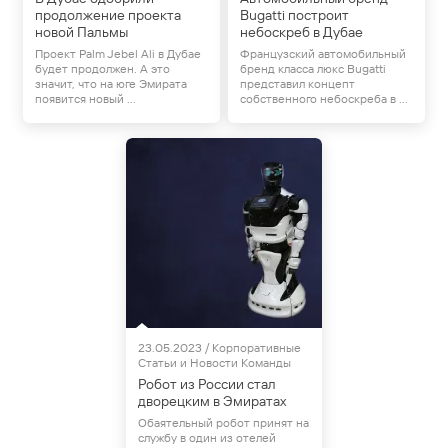
продолжение проекта
Bugatti построит
новой Пальмы
небоскреб в Дубае
Проект Palm Jebel Ali в Дубае
Французский автомобильный
будет продолжен. А это
бренд класса люкс Bugatti
значит, что на юге Эмирата
представил концепт
появится новый ...
собственного небоскреба в ...
Статьи и Новости
23.05.2023 / Корпоративные
Статьи и Новости Команды
Робот из России стал
дворецким в Эмиратах
Обаятельный робот принят на
службу в один из отелей