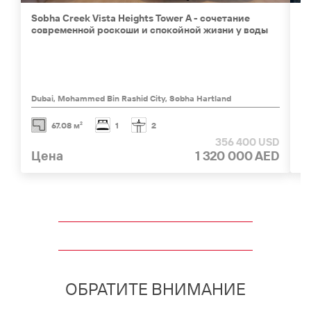
Sobha Creek Vista Heights Tower A - cочетание
Ah
современной роскоши и спокойной жизни у воды
ц
Dubai, Mohammed Bin Rashid City, Sobha Hartland
1 
67.08 м²
1
2
356 400 USD
Цена
1 320 000 AED
Ц
ОБРАТИТЕ ВНИМАНИЕ