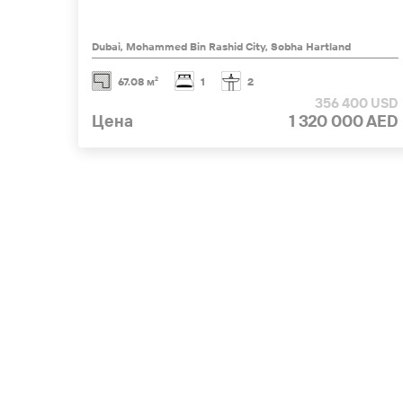
Dubai, Mohammed Bin Rashid City, Sobha Hartland
67.08 м²
1
2
356 400 USD
Цена
1 320 000 AED