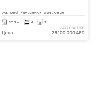
UAE - Dubai - Palm Jumeirah - West Crescent
Marsa 
381.5 м²
4
5
14
9 477 000 USD
Цена
35 100 000 AED
Цен