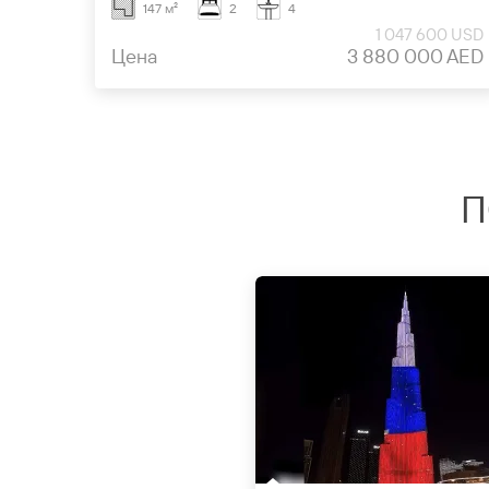
147 м²
2
4
1 047 600 USD
Цена
3 880 000 AED
П