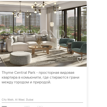
Thyme Central Park - просторная видовая
Act O
квартира в комьюнити, где стираются грани
вели
между городом и природой.
фонт
City Walk, Al Wasl, Dubai
Dubai 