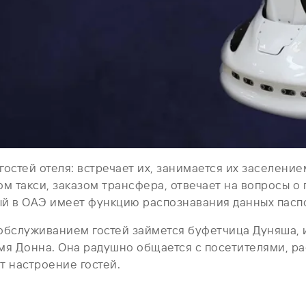
остей отеля: встречает их, занимается их заселени
м такси, заказом трансфера, отвечает на вопросы о 
й в ОАЭ имеет функцию распознавания данных паспор
 обслуживанием гостей займется буфетчица Дуняша, 
мя Донна. Она радушно общается с посетителями, ра
т настроение гостей.