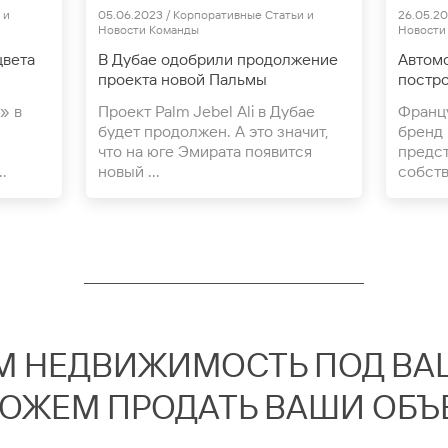
Статьи и Новости
Статьи 
 и
05.06.2023 / Корпоративные Статьи и
26.05.20
Новости Команды
Новости
цвета
В Дубае одобрили продолжение
Автомо
проекта новой Пальмы
постро
» в
Проект Palm Jebel Ali в Дубае
Франц
будет продолжен. А это значит,
бренд 
что на юге Эмирата появится
предст
.
новый ...
собств
М НЕДВИЖИМОСТЬ ПОД ВАШ
ОЖЕМ ПРОДАТЬ ВАШИ ОБЪ