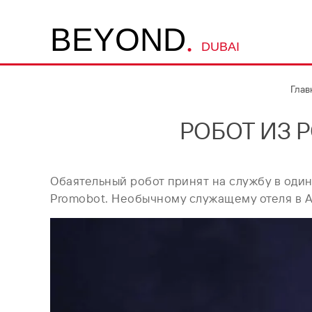
.
B
E
Y
O
N
D
DUBAI
Глав
РОБОТ ИЗ 
Обаятельный робот принят на службу в один
Promobot. Необычному служащему отеля в 