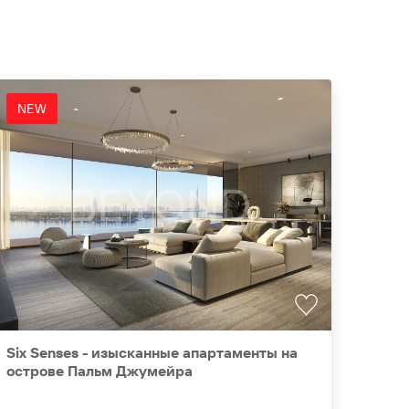
NEW
Цен
Six Senses - изысканные апартаменты на
Franc
острове Пальм Джумейра
экск
леге